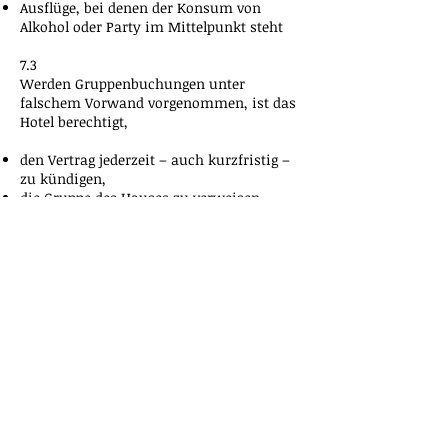
Ausflüge, bei denen der Konsum von
Alkohol oder Party im Mittelpunkt steht
7.3
Werden Gruppenbuchungen unter
falschem Vorwand vorgenommen, ist das
Hotel berechtigt,
den Vertrag jederzeit – auch kurzfristig –
zu kündigen,
die Gruppe des Hauses zu verweisen,
die Kosten der ersten Nacht als
Schadensersatz zu berechnen.
7.4
Kommt es am Anreisetag oder während
des Aufenthalts zu Verhalten, das gegen die
Gruppenregelung,
Hausordnung
oder
Sicherheitsvorgaben verstößt, kann das
Hotel den Aufenthalt sofort beenden.
Es wird mindestens die erste Nacht
berechnet.
Diese Regelung bleibt bewusst sehr streng