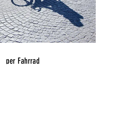
per Fahrrad
Rund um Nürnberg gibt es viele
wunderschöne Radwege – als
Ausgangspunkt oder Zwischenstopp
eignet sich das Five Reasons Hotel &
Hostel daher ideal.
Du kannst dein Fahrrad kostenlos in
unserer Garage abstellen, den Akku laden
und kleinere Reparaturen direkt vor Ort